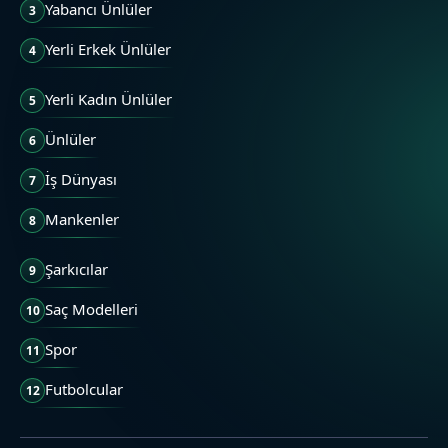
Yabancı Ünlüler
3
Yerli Erkek Ünlüler
4
Yerli Kadın Ünlüler
5
Ünlüler
6
İş Dünyası
7
Mankenler
8
Şarkıcılar
9
Saç Modelleri
10
Spor
11
Futbolcular
12