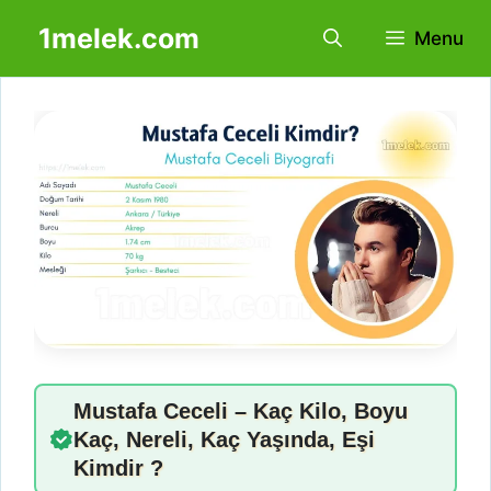
İçeriğe
1melek.com
Menu
atla
Mustafa Ceceli – Kaç Kilo, Boyu
Kaç, Nereli, Kaç Yaşında, Eşi
Kimdir ?