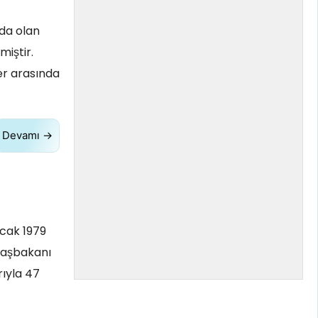
da olan
miştir.
er arasında
Devamı →
Ocak 1979
başbakanı
rıyla 47