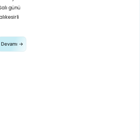
Salı günü
lıkesirli
Devamı →