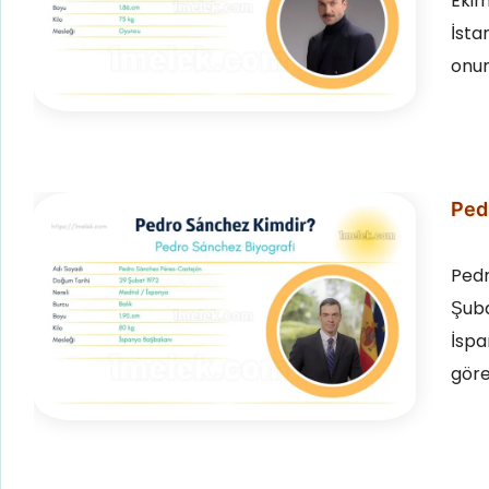
Ekim
İsta
onun
Pedr
Pedr
Şuba
İspa
göre