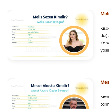
Meli
Kısa
doğd
Kahv
yaşı
Mesu
Mesu
tari