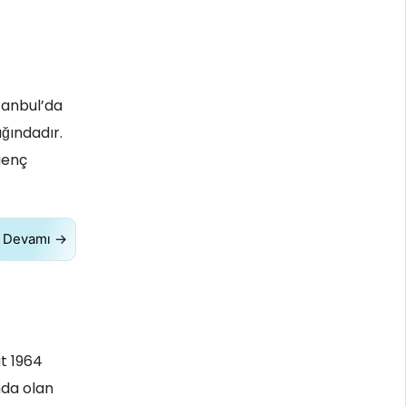
tanbul’da
ğındadır.
genç
Devamı →
t 1964
nda olan