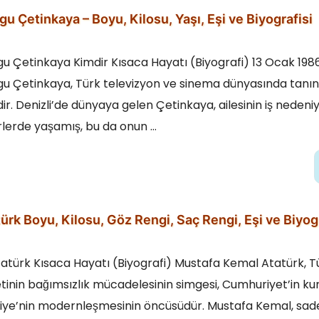
u Çetinkaya – Boyu, Kilosu, Yaşı, Eşi ve Biyografisi
u Çetinkaya Kimdir Kısaca Hayatı (Biyografi) 13 Ocak 19
u Çetinkaya, Türk televizyon ve sinema dünyasında tanın
dir. Denizli’de dünyaya gelen Çetinkaya, ailesinin iş nedeniy
rlerde yaşamış, bu da onun …
ürk Boyu, Kilosu, Göz Rengi, Saç Rengi, Eşi ve Biyog
atürk Kısaca Hayatı (Biyografi) Mustafa Kemal Atatürk, T
etinin bağımsızlık mücadelesinin simgesi, Cumhuriyet’in ku
iye’nin modernleşmesinin öncüsüdür. Mustafa Kemal, sad