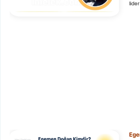
lide
Ege