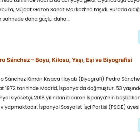
 1986 tarihinde Adana’da dünyaya geldi. Oyunculuğa duydu
nbul’a, Müjdat Gezen Sanat Merkezi’ne taşıdı. Burada aldığı
 sahnede daha güçlü, daha …
o Sánchez – Boyu, Kilosu, Yaşı, Eşi ve Biyografisi
o Sánchez Kimdir Kısaca Hayatı (Biyografi) Pedro Sánche
t 1972 tarihinde Madrid, İspanya’da doğmuştur. 53 yaşınd
nyol siyasetçi, 2018 yılından itibaren İspanya’nın başbakan
v yapmaktadır. İspanyol Sosyalist İşçi Partisi (PSOE) üyesi