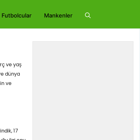
Futbolcular
Mankenler
urç ve yaş
 ve dünya
in ve
ndik, 17