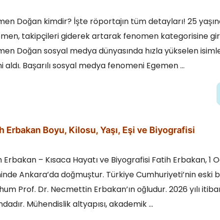
en Doğan kimdir? İşte röportajın tüm detayları! 25 yaşın
men, takipçileri giderek artarak fenomen kategorisine gir
en Doğan sosyal medya dünyasında hızla yükselen isiml
ni aldı. Başarılı sosyal medya fenomeni Egemen …
h Erbakan Boyu, Kilosu, Yaşı, Eşi ve Biyografisi
h Erbakan – Kısaca Hayatı ve Biyografisi Fatih Erbakan, 1 
hinde Ankara’da doğmuştur. Türkiye Cumhuriyeti’nin eski 
um Prof. Dr. Necmettin Erbakan’ın oğludur. 2026 yılı itiba
ndadır. Mühendislik altyapısı, akademik …