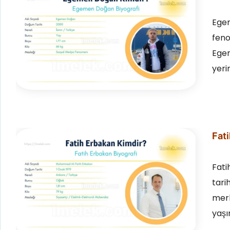
Egem
feno
Egem
yeri
Fati
Fati
tari
merh
yaşı