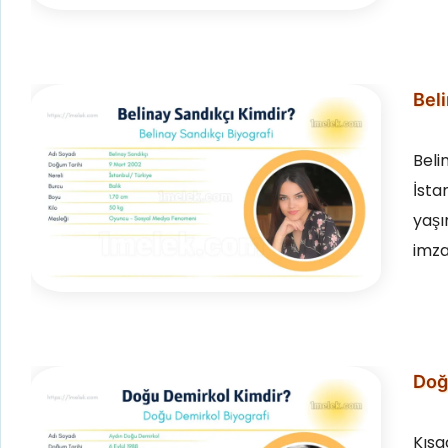
Beli
Beli
İsta
yaşı
imza
Doğu
Kısa