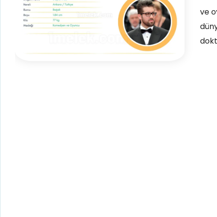
ve o
düny
dokt