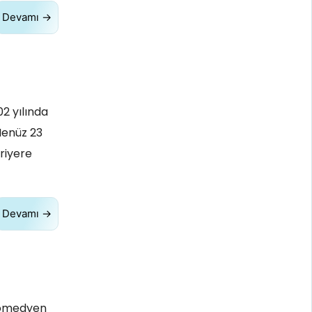
Devamı →
02 yılında
Henüz 23
riyere
Devamı →
 komedyen