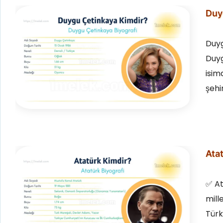
Duyg
Duyg
Duyg
isim
şehi
Atat
✅ At
mill
Türk