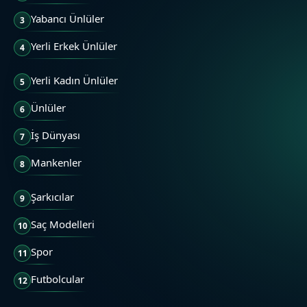
Yabancı Ünlüler
3
Yerli Erkek Ünlüler
4
Yerli Kadın Ünlüler
5
Ünlüler
6
İş Dünyası
7
Mankenler
8
Şarkıcılar
9
Saç Modelleri
10
Spor
11
Futbolcular
12