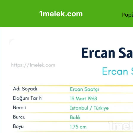
İçeriğe
1melek.com
atla
Popü