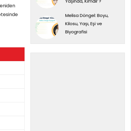
Yaşında, Kimdir ?
yeniden
etesinde
Melisa Döngel: Boyu,
Kilosu, Yaşı, Eşi ve
Biyografisi