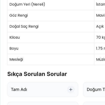
Doğum Yeri (Nereli)
İstan
Göz Rengi
Mavi
Doğal Saç Rengi
Açık
Kilosu
70 k
Boyu
1.75
Mesleği
Müzi
Sıkça Sorulan Sorular
Tam Adı
Doğum Ta