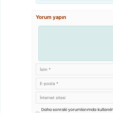
Yorum yapın
Yorum
İsim
E-
posta
İnternet
sitesi
Daha sonraki yorumlarımda kullanılm