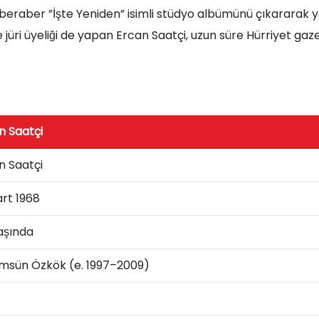
le beraber ”İşte Yeniden” isimli stüdyo albümünü çıkararak 
jüri üyeliği de yapan Ercan Saatçi, uzun süre Hürriyet gaz
n Saatçi
n Saatçi
art 1968
aşında
msün Özkök (e. 1997–2009)