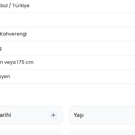
bul / Türkiye
 Kahverengi
g
 m veya 175 cm
syen
rihi
Yaşı