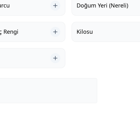
urcu
Doğum Yeri (Nereli)
ç Rengi
Kilosu