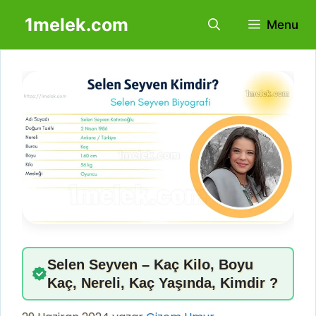
İçeriğe
1melek.com
Menu
atla
Selen Seyven – Kaç Kilo, Boyu
Kaç, Nereli, Kaç Yaşında, Kimdir ?