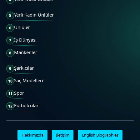
Yerli Kadın Ünlüler
5
Ünlüler
6
İş Dünyası
7
Mankenler
8
Şarkıcılar
9
Saç Modelleri
10
Spor
11
Futbolcular
12
Hakkımızda
İletişim
English Biographies