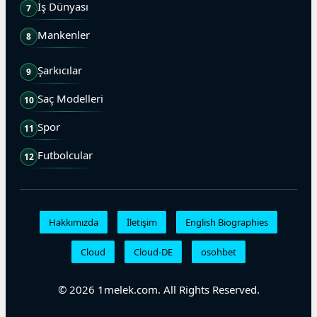
İş Dünyası
7
Mankenler
8
Şarkıcılar
9
Saç Modelleri
10
Spor
11
Futbolcular
12
Hakkımızda
İletişim
English Biographies
Cloud
Cloud-DE
osohbet
© 2026 1melek.com. All Rights Reserved.