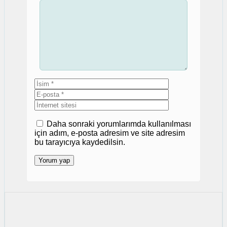
Yorum
İsim
E-
posta
İnternet
sitesi
Daha sonraki yorumlarımda kullanılması
için adım, e-posta adresim ve site adresim
bu tarayıcıya kaydedilsin.