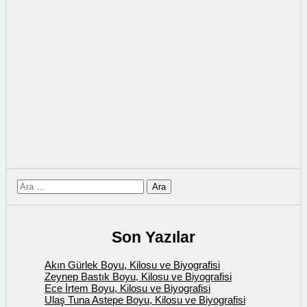
için
ara
Son Yazılar
Akın Gürlek Boyu, Kilosu ve Biyografisi
Zeynep Bastık Boyu, Kilosu ve Biyografisi
Ece İrtem Boyu, Kilosu ve Biyografisi
Ulaş Tuna Astepe Boyu, Kilosu ve Biyografisi