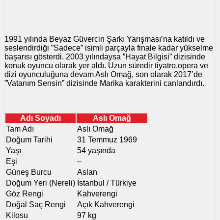
1991 yılında Beyaz Güvercin Şarkı Yarışması’na katıldı ve
seslendirdiği ”Sadece” isimli parçayla finale kadar yükselme
başarısı gösterdi. 2003 yılındaysa ”Hayat Bilgisi” dizisinde
konuk oyuncu olarak yer aldı. Uzun süredir tiyatro,opera ve
dizi oyunculuğuna devam Aslı Omağ, son olarak 2017’de
”Vatanım Sensin” dizisinde Marika karakterini canlandırdı.
Adı Soyadı
Aslı Omağ
Tam Adı
Aslı Omağ
Doğum Tarihi
31 Temmuz 1969
Yaşı
54 yaşında
Eşi
–
Güneş Burcu
Aslan
Doğum Yeri (Nereli)
İstanbul / Türkiye
Göz Rengi
Kahverengi
Doğal Saç Rengi
Açık Kahverengi
Kilosu
97 kg