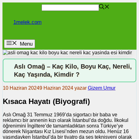
İçeriğe
atla
1melek.com
Menu
Aslı Omağ – Kaç Kilo, Boyu Kaç, Nereli,
Kaç Yaşında, Kimdir ?
10 Haziran 2024
9 Haziran 2024
yazar
Gizem Umur
Kısaca Hayatı (Biyografi)
Aslı Omağ 31 Temmuz 1969’da sigortacı bir baba ve
reklamcı bir annenin kızı olarak İstanbul’da doğdu. İlkokul
öğrenimini İngiltere’de tamamladıktan sonra Türkiye’ye
dönerek Nişantası Kız Lisesi’nden mezun oldu. Henüz 16
yaşındayken İstanbul’da bir tiyatro da ses teknisyeni olarak