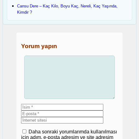
Cansu Dere – Kaç Kilo, Boyu Kaç, Nereli, Kaç Yaşında,
Kimdir ?
Yorum yapın
Yorum
İsim
E-
posta
İnternet
sitesi
Daha sonraki yorumlarımda kullanılması
için adım, e-posta adresim ve site adresim