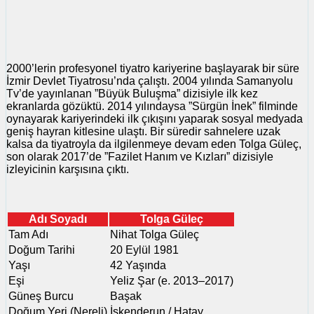
2000’lerin profesyonel tiyatro kariyerine başlayarak bir süre
İzmir Devlet Tiyatrosu’nda çalıştı. 2004 yılında Samanyolu
Tv’de yayınlanan ”Büyük Buluşma” dizisiyle ilk kez
ekranlarda gözüktü. 2014 yılındaysa ”Sürgün İnek” filminde
oynayarak kariyerindeki ilk çıkışını yaparak sosyal medyada
geniş hayran kitlesine ulaştı. Bir süredir sahnelere uzak
kalsa da tiyatroyla da ilgilenmeye devam eden Tolga Güleç,
son olarak 2017’de ”Fazilet Hanım ve Kızları” dizisiyle
izleyicinin karşısına çıktı.
Adı Soyadı
Tolga Güleç
Tam Adı
Nihat Tolga Güleç
Doğum Tarihi
20 Eylül 1981
Yaşı
42 Yaşında
Eşi
Yeliz Şar (e. 2013–2017)
Güneş Burcu
Başak
Doğum Yeri (Nereli)
İskenderun / Hatay