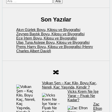
için
ara
Son Yazılar
Akın Gürlek Boyu, Kilosu ve Biyografisi
Zeynep Bastık Boyu, Kilosu ve Biyografisi
Ece İrtem Boyu, Kilosu ve Biyografisi
Ulaş Tuna Astepe Boyu, Kilosu ve Biyografisi
Prens Harry Boyu, Kilosu ve Biyografisi (Henry
Charles Albert David)
🔀
Volkan Şen – Kaç Kilo, Boyu Kaç,
Nereli, Kaç Yaşında, Kimdir ?
Vicks Krem Ne İşe
Yarar – Fiyatı Ne
Kadar?
Zac
Efron