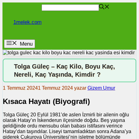
İçeriğe
atla
1melek.com
Menu
Tolga Güleç – Kaç Kilo, Boyu Kaç,
Nereli, Kaç Yaşında, Kimdir ?
1 Temmuz 2024
1 Temmuz 2024
yazar
Gizem Umur
Kısaca Hayatı (Biyografi)
Tolga Güleç 20 Eylül 1981’de aslen İzmirli bir ailenin oğlu
olarak Hatay’ın İskenderun ilçesinde doğdu. Beş yaşına
geldiğinde ordu mensubu olan babası istifasını verince
Hatay’dan taşındılar. Liseyi tamamladıktan sonra Adana’ya
giderek Çukurova Üniversitesi’nin işletme bölümünde