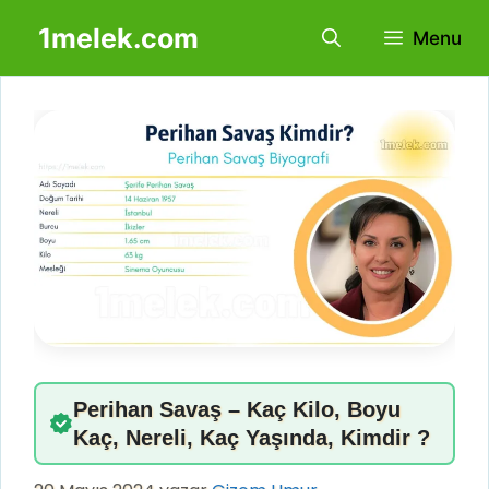
İçeriğe
1melek.com
Menu
atla
Perihan Savaş – Kaç Kilo, Boyu
Kaç, Nereli, Kaç Yaşında, Kimdir ?