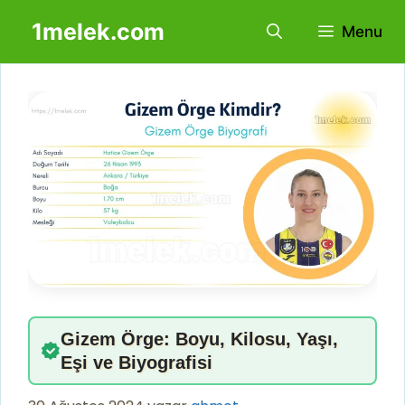
İçeriğe
1melek.com
Menu
atla
Gizem Örge: Boyu, Kilosu, Yaşı,
Eşi ve Biyografisi