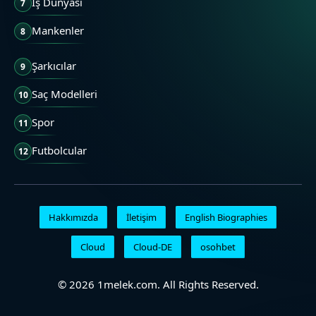
İş Dünyası
7
Mankenler
8
Şarkıcılar
9
Saç Modelleri
10
Spor
11
Futbolcular
12
Hakkımızda
İletişim
English Biographies
Cloud
Cloud-DE
osohbet
© 2026 1melek.com. All Rights Reserved.