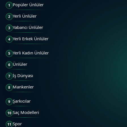
Popüler Ünlüler
1
Yerli Ünlüler
2
Yabancı Ünlüler
3
Yerli Erkek Ünlüler
4
Yerli Kadın Ünlüler
5
Ünlüler
6
İş Dünyası
7
Mankenler
8
Şarkıcılar
9
Saç Modelleri
10
Spor
11