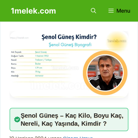
İçeriğe
1melek.com
Menu
atla
Şenol Güneş – Kaç Kilo, Boyu Kaç,
Nereli, Kaç Yaşında, Kimdir ?