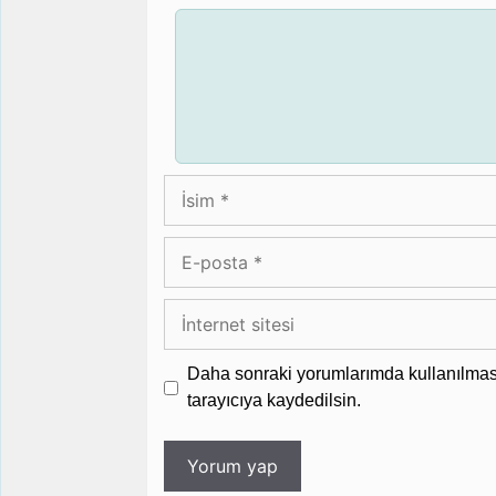
Yorum
İsim
E-
posta
İnternet
sitesi
Daha sonraki yorumlarımda kullanılması
tarayıcıya kaydedilsin.