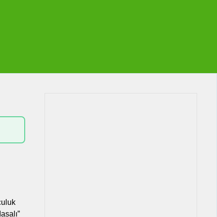
culuk
asalı”