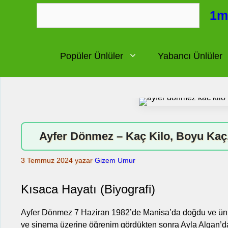
İçeriğe
1m
atla
Popüler Ünlüler
Yabancı Ünlüler
Ayfer Dönmez – Kaç Kilo, Boyu Kaç,
3 Temmuz 2024
yazar
Gizem Umur
Kısaca Hayatı (Biyografi)
Ayfer Dönmez 7 Haziran 1982’de Manisa’da doğdu ve ünive
ve sinema üzerine öğrenim gördükten sonra Ayla Algan’da