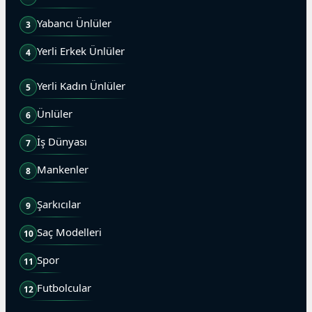
Yabancı Ünlüler
3
Yerli Erkek Ünlüler
4
Yerli Kadın Ünlüler
5
Ünlüler
6
İş Dünyası
7
Mankenler
8
Şarkıcılar
9
Saç Modelleri
10
Spor
11
Futbolcular
12