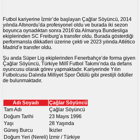
Futbol kariyerine İzmir’de başlayan Çağlar Söyüncü, 2014
yılında Altınordu’da profesyonel oldu ve burada iki sezon
boyunca oynadıktan sonra 2016’da Almanya Bundesliga
ekiplerinden SC Freiburg’a transfer oldu. Burada gösterdiği
performansla dikkatleri üzerine çekti ve 2023 yılında Atlético
Madrid’e transfer oldu.
Şu anda Süper Lig ekiplerinden Fenerbahçe’de forma giyen
Çağlar Söyüncü, Türkiye Millî Futbol Takımı’nda da defans
oyuncusu olarak görev yapmaktadır. Kariyerinde Yılın
Futbolcusu Dalında Milliyet Spor Ödülü gibi prestijli ödüller
de bulunmaktadır.
Adı Soyadı
Çağlar Söyüncü
Tam Adı
Çağlar Söyüncü
Doğum Tarihi
23 Mayıs 1996
Yaşı
28 Yaşında
Güneş Burcu
İkizler
Doğum Yeri (Nereli)
İzmir / Türkiye