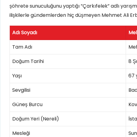
şöhrete sunuculuğunu yaptığı ”Çarkıfelek” adlı yarışma
ilişkilerle gündemlerden hiç düşmeyen Mehmet Ali Erbi
Adı Soyadı
Meh
Tam Adı
Meh
Doğum Tarihi
8 Ş
Yaşı
67 
Sevgilisi
Ba
Güneş Burcu
Ko
Doğum Yeri (Nereli)
İst
Mesleği
Sun