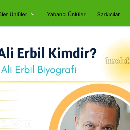
ler Ünlüler
Yabancı Ünlüler
Şarkıcılar