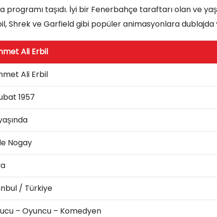
 programı taşıdı. İyi bir Fenerbahçe taraftarı olan ve yaş
l, Shrek ve Garfield gibi popüler animasyonlara dublajda 
met Ali Erbil
met Ali Erbil
ubat 1957
yaşında
de Nogay
va
anbul / Türkiye
ucu – Oyuncu – Komedyen