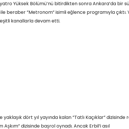
Tiyatro Yüksek Bölümü’nü bitirdikten sonra Ankara’da bir s
l ile beraber ”Metronom” isimli eğlence programıyla çıktı. 
şitli kanallarla devam etti.
aklaşık dört yıl yayında kalan ”Tatlı Kaçıklar” dizisinde ro
 Aşkım” dizisinde başrol oynadı. Ancak Erbil’i asıl