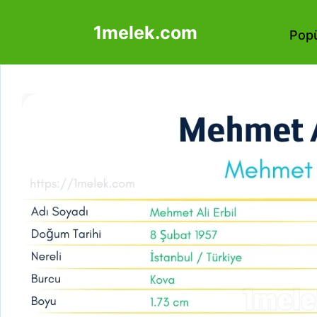
İçeriğe
1melek.com
atla
Popü