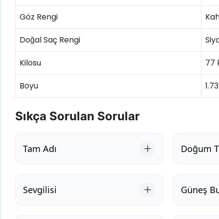
Göz Rengi
Kah
Doğal Saç Rengi
Siy
Kilosu
77 
Boyu
1.7
Sıkça Sorulan Sorular
Tam Adı
Doğum Ta
Sevgilisi
Güneş B