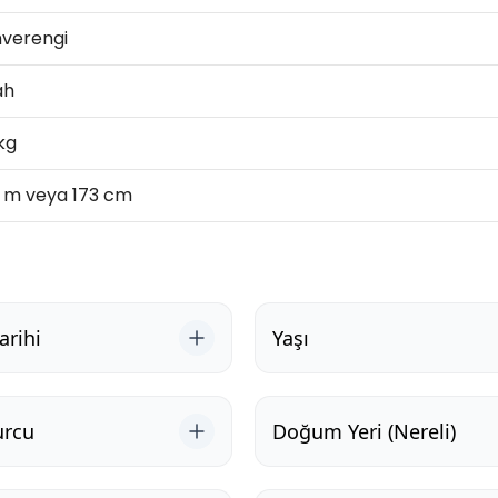
verengi
ah
kg
3 m veya 173 cm
rihi
Yaşı
urcu
Doğum Yeri (Nereli)