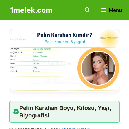
İçeriğe
1melek.com
Menu
atla
Pelin Karahan Boyu, Kilosu, Yaşı,
Biyografisi