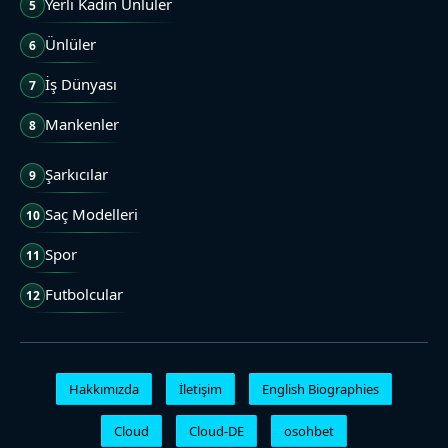
Yerli Kadın Ünlüler
5
Ünlüler
6
İş Dünyası
7
Mankenler
8
Şarkıcılar
9
Saç Modelleri
10
Spor
11
Futbolcular
12
Hakkımızda
İletişim
English Biographies
Cloud
Cloud-DE
osohbet