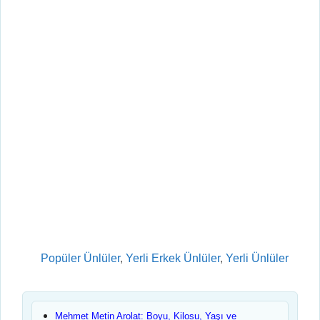
Kategoriler
Popüler Ünlüler
,
Yerli Erkek Ünlüler
,
Yerli Ünlüler
Mehmet Metin Arolat: Boyu, Kilosu, Yaşı ve