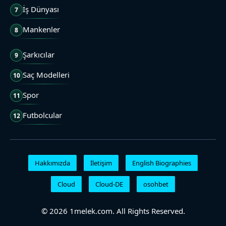
İş Dünyası
7
Mankenler
8
Şarkıcılar
9
Saç Modelleri
10
Spor
11
Futbolcular
12
Hakkımızda
İletişim
English Biographies
Cloud
Cloud-DE
osohbet
© 2026 1melek.com. All Rights Reserved.