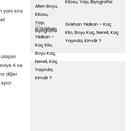
Kilosu, Yaşı, Biyografisi
 yanı sıra
yet
Gökhan Yıkılkan – Kaç
Kilo, Boyu Kaç, Nereli, Kaç
Yaşında, Kimdir ?
e ulaşan
seviye 4 ve
ır diğer
e spor