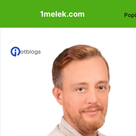
İçeriğe
1melek.com
atla
Popü