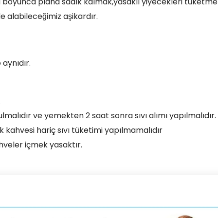
ta boyunca plana sadık kalmak,yasaklı yiyecekleri tüket
e alabileceğimiz aşikardır.
e aynıdır.
.
malıdır ve yemekten 2 saat sonra sıvı alımı yapılmalıdır.
k kahvesi hariç sıvı tüketimi yapılmamalıdır
ahveler içmek yasaktır.