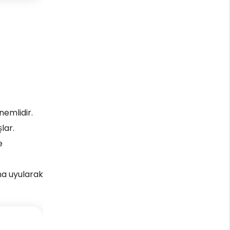
nemlidir.
lar.
e
na uyularak