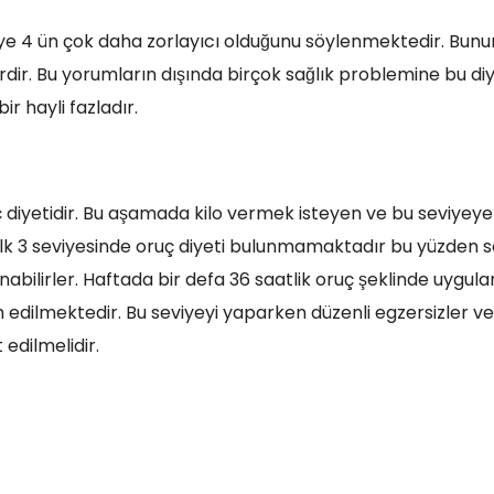
ye 4 ün çok daha zorlayıcı olduğunu söylenmektedir. Bunun
lerdir. Bu yorumların dışında birçok sağlık problemine bu di
ir hayli fazladır.
uç diyetidir. Bu aşamada kilo vermek isteyen ve bu seviyey
rin ilk 3 seviyesinde oruç diyeti bulunmamaktadır bu yüzden 
bilirler. Haftada bir defa 36 saatlik oruç şeklinde uygulan
 edilmektedir. Bu seviyeyi yaparken düzenli egzersizler v
edilmelidir.