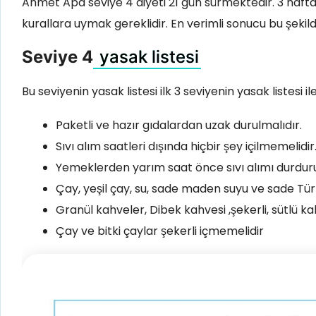
Ahmet Apa seviye 4 diyeti 21 gün sürmektedir. 3 haf
kurallara uymak gereklidir. En verimli sonucu bu şekild
Seviye 4
yasak listesi
Bu seviyenin yasak listesi ilk 3 seviyenin yasak listesi il
Paketli ve hazır gıdalardan uzak durulmalıdır.
Sıvı alım saatleri dışında hiçbir şey içilmemelidir
Yemeklerden yarım saat önce sıvı alımı durdurul
Çay, yeşil çay, su, sade maden suyu ve sade Tür
Granül kahveler, Dibek kahvesi ,şekerli, sütlü k
Çay ve bitki çaylar şekerli içmemelidir