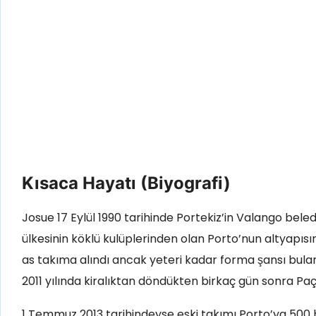
Kısaca Hayatı (Biyografi)
Josue 17 Eylül 1990 tarihinde Portekiz’in Valango be
ülkesinin köklü kulüplerinden olan Porto’nun altyapıs
as takıma alındı ancak yeteri kadar forma şansı bulama
2011 yılında kiralıktan döndükten birkaç gün sonra Paç
1 Temmuz 2013 tarihindeyse eski takımı Porto’ya 500 b