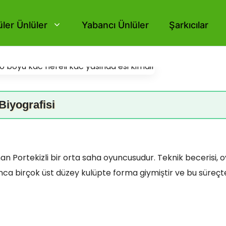
ler Ünlüler
Yabancı Ünlüler
Şarkıcılar
Biyografisi
an Portekizli bir orta saha oyuncusudur. Teknik becerisi, 
nca birçok üst düzey kulüpte forma giymiştir ve bu süreçt