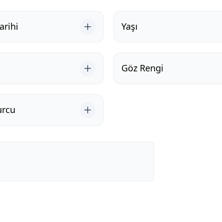
rihi
Yaşı
Göz Rengi
urcu