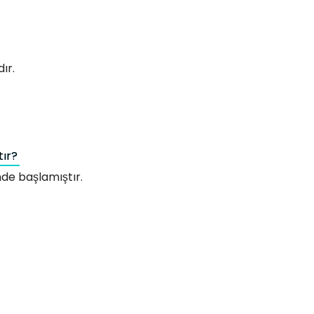
ır.
tır?
de başlamıştır.