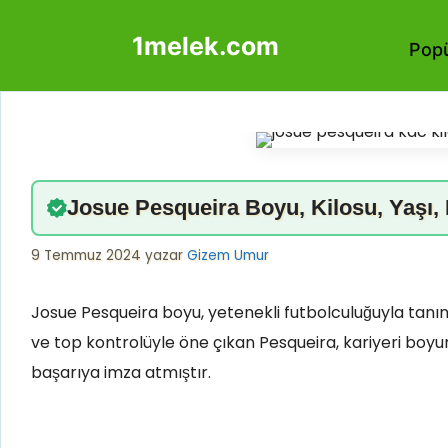
İçeriğe
1melek.com
atla
Popü
Josue Pesqueira Boyu, Kilosu, Yaşı, 
9 Temmuz 2024
yazar
Gizem Umur
Josue Pesqueira boyu, yetenekli futbolculuğuyla tanın
ve top kontrolüyle öne çıkan Pesqueira, kariyeri boyu
başarıya imza atmıştır.