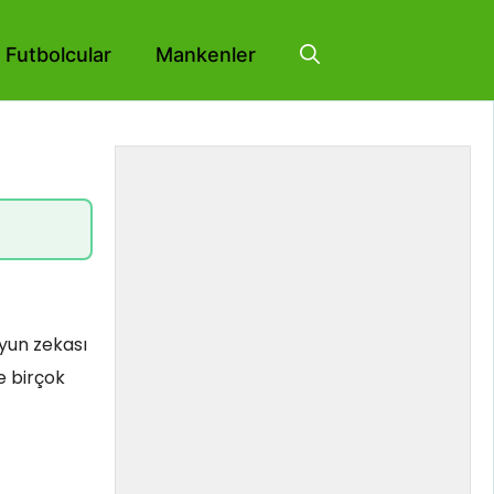
Futbolcular
Mankenler
oyun zekası
e birçok