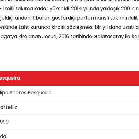
ıl milli takıma kadar yükseldi. 2014 yılında yaklaşık 200 bi
 geldiği andan itibaren gösterdiği performanslı takımın kilit
lünde taht kurunca kiralık sözleşmesi bir yıl daha uzatıldı
raga’ya kiralanan Josue, 2016 tarihinde Galatasaray ile ko
esqueira
ilipe Soares Pesqueira
ortekiz
1990
nda