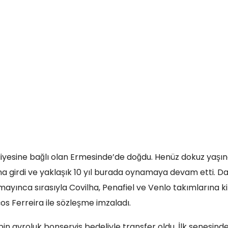
lediyesine bağlı olan Ermesinde’de doğdu. Henüz dokuz yaş
ına girdi ve yaklaşık 10 yıl burada oynamaya devam etti. D
yınca sırasıyla Covilha, Penafiel ve Venlo takımlarına kira
os Ferreira ile sözleşme imzaladı.
in avroluk bonservis bedeliyle transfer oldu. İlk senesind