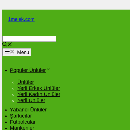
İçeriğe
atla
1melek.com
Menu
Popüler Ünlüler
Ünlüler
Yerli Erkek Ünlüler
Yerli Kadın Ünlüler
Yerli Ünlüler
Yabancı Ünlüler
Şarkıcılar
Futbolcular
Mankenler