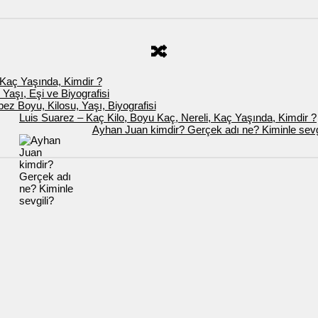
🔀
 Kaç Yaşında, Kimdir ?
 Yaşı, Eşi ve Biyografisi
pez Boyu, Kilosu, Yaşı, Biyografisi
Luis Suarez – Kaç Kilo, Boyu Kaç, Nereli, Kaç Yaşında, Kimdir ?
Ayhan Juan kimdir? Gerçek adı ne? Kiminle sevg