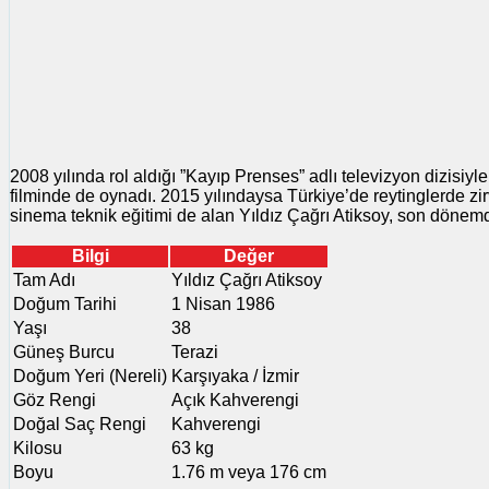
2008 yılında rol aldığı ”Kayıp Prenses” adlı televizyon dizisiyle
filminde de oynadı. 2015 yılındaysa Türkiye’de reytinglerde zir
sinema teknik eğitimi de alan Yıldız Çağrı Atiksoy, son döne
Bilgi
Değer
Tam Adı
Yıldız Çağrı Atiksoy
Doğum Tarihi
1 Nisan 1986
Yaşı
38
Güneş Burcu
Terazi
Doğum Yeri (Nereli)
Karşıyaka / İzmir
Göz Rengi
Açık Kahverengi
Doğal Saç Rengi
Kahverengi
Kilosu
63 kg
Boyu
1.76 m veya 176 cm