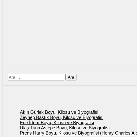
için
ara
Akın Gürlek Boyu, Kilosu ve Biyografisi
Zeynep Bastık Boyu, Kilosu ve Biyografisi
Ece İrtem Boyu, Kilosu ve Biyografisi
Ulaş Tuna Astepe Boyu, Kilosu ve Biyografisi
Prens Harry Boyu, Kilosu ve Biyografisi (Henry Charles Al