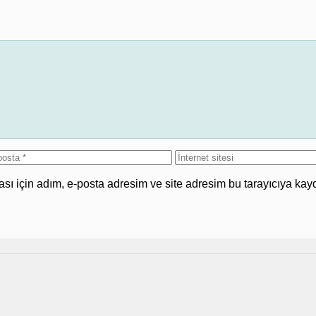
İnternet
sta
sitesi
ı için adım, e-posta adresim ve site adresim bu tarayıcıya kayd