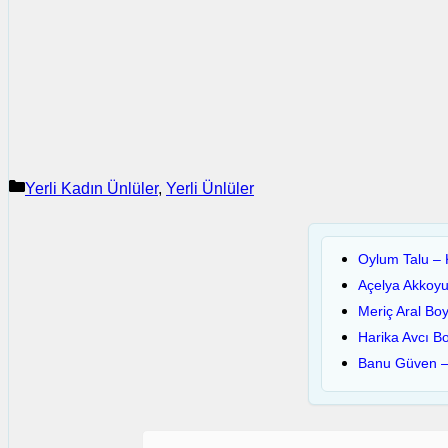
Kategoriler
Yerli Kadın Ünlüler
,
Yerli Ünlüler
Oylum Talu – K
Açelya Akkoyu
Meriç Aral Boy
Harika Avcı Bo
Banu Güven – 