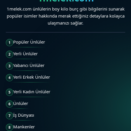
1melek.com ünlülerin boy kilo burç gibi bilgilerini sunarak
popüler isimler hakkında merak ettiğiniz detaylara kolayca
ulaşmanızı sağlar.
Popüler Ünlüler
1
Yerli Ünlüler
2
Yabancı Ünlüler
3
Yerli Erkek Ünlüler
4
Yerli Kadın Ünlüler
5
Ünlüler
6
İş Dünyası
7
Mankenler
8