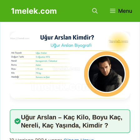
İçeriğe
1melek.com
Menu
atla
Uğur Arslan – Kaç Kilo, Boyu Kaç,
Nereli, Kaç Yaşında, Kimdir ?