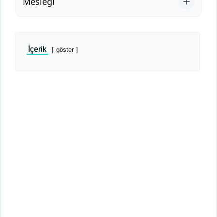
Mesleği
İçerik
göster