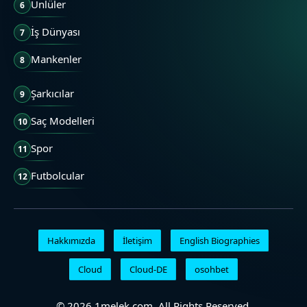
Ünlüler
6
İş Dünyası
7
Mankenler
8
Şarkıcılar
9
Saç Modelleri
10
Spor
11
Futbolcular
12
Hakkımızda
İletişim
English Biographies
Cloud
Cloud-DE
osohbet
© 2026 1melek.com. All Rights Reserved.