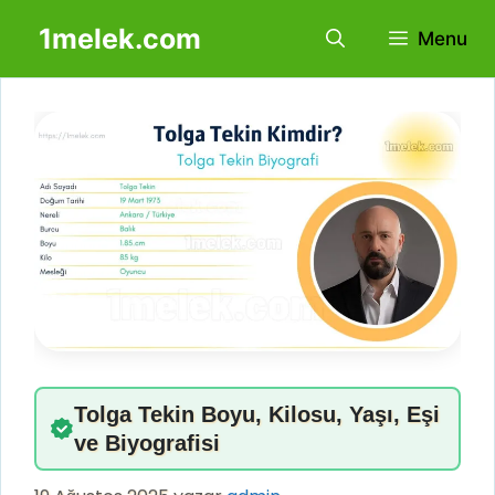
İçeriğe
1melek.com
Menu
atla
Tolga Tekin Boyu, Kilosu, Yaşı, Eşi
ve Biyografisi