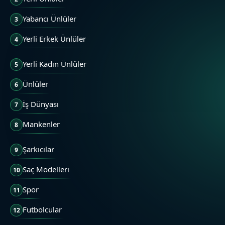
Yabancı Ünlüler
3
Yerli Erkek Ünlüler
4
Yerli Kadın Ünlüler
5
Ünlüler
6
İş Dünyası
7
Mankenler
8
Şarkıcılar
9
Saç Modelleri
10
Spor
11
Futbolcular
12