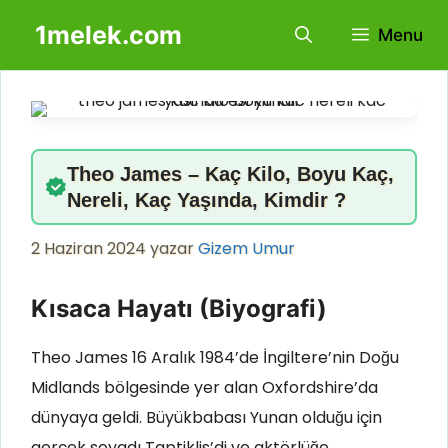
İçeriğe
1melek.com
Menu
atla
Theo James – Kaç Kilo, Boyu Kaç,
Nereli, Kaç Yaşında, Kimdir ?
2 Haziran 2024
yazar
Gizem Umur
Kısaca Hayatı (Biyografi)
Theo James 16 Aralık 1984’de İngiltere’nin Doğu
Midlands bölgesinde yer alan Oxfordshire’da
dünyaya geldi. Büyükbabası Yunan olduğu için
gerçek soyadı Taptiklis’di ve aktörlüğe