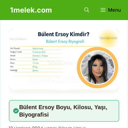
İçeriğe
1melek.com
Menu
atla
Bülent Ersoy Boyu, Kilosu, Yaşı,
Biyografisi