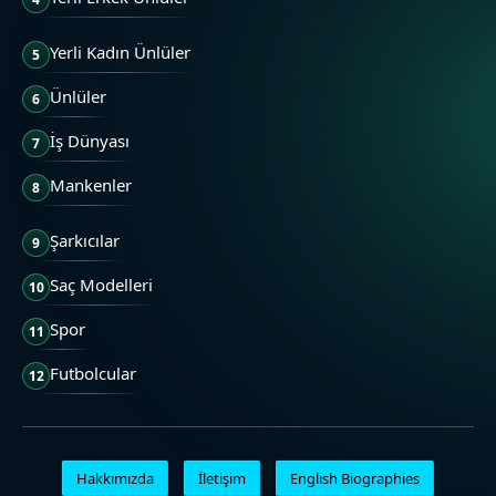
Yerli Kadın Ünlüler
5
Ünlüler
6
İş Dünyası
7
Mankenler
8
Şarkıcılar
9
Saç Modelleri
10
Spor
11
Futbolcular
12
Hakkımızda
İletişim
English Biographies