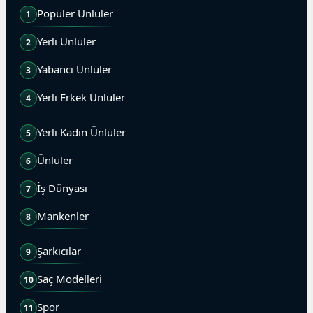
Popüler Ünlüler
1
Yerli Ünlüler
2
Yabancı Ünlüler
3
Yerli Erkek Ünlüler
4
Yerli Kadın Ünlüler
5
Ünlüler
6
İş Dünyası
7
Mankenler
8
Şarkıcılar
9
Saç Modelleri
10
Spor
11