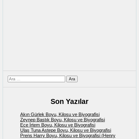
için
ara
Son Yazılar
Akın Gürlek Boyu, Kilosu ve Biyografisi
Zeynep Bastık Boyu, Kilosu ve Biyografisi
Ece İrtem Boyu, Kilosu ve Biyografisi
Ulaş Tuna Astepe Boyu, Kilosu ve Biyografisi
Prens Harry Boyu, Kilosu ve Biyografisi (Henry