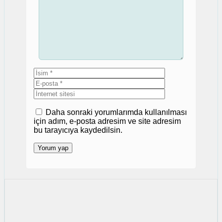
İsim
E-
posta
İnternet
sitesi
Daha sonraki yorumlarımda kullanılması
için adım, e-posta adresim ve site adresim
bu tarayıcıya kaydedilsin.