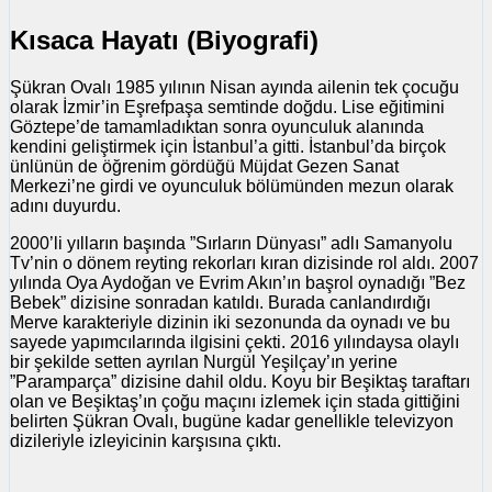
Kısaca Hayatı (Biyografi)
Şükran Ovalı 1985 yılının Nisan ayında ailenin tek çocuğu
olarak İzmir’in Eşrefpaşa semtinde doğdu. Lise eğitimini
Göztepe’de tamamladıktan sonra oyunculuk alanında
kendini geliştirmek için İstanbul’a gitti. İstanbul’da birçok
ünlünün de öğrenim gördüğü Müjdat Gezen Sanat
Merkezi’ne girdi ve oyunculuk bölümünden mezun olarak
adını duyurdu.
2000’li yılların başında ”Sırların Dünyası” adlı Samanyolu
Tv’nin o dönem reyting rekorları kıran dizisinde rol aldı. 2007
yılında Oya Aydoğan ve Evrim Akın’ın başrol oynadığı ”Bez
Bebek” dizisine sonradan katıldı. Burada canlandırdığı
Merve karakteriyle dizinin iki sezonunda da oynadı ve bu
sayede yapımcılarında ilgisini çekti. 2016 yılındaysa olaylı
bir şekilde setten ayrılan Nurgül Yeşilçay’ın yerine
”Paramparça” dizisine dahil oldu. Koyu bir Beşiktaş taraftarı
olan ve Beşiktaş’ın çoğu maçını izlemek için stada gittiğini
belirten Şükran Ovalı, bugüne kadar genellikle televizyon
dizileriyle izleyicinin karşısına çıktı.