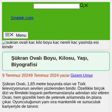
İçeriğe
atla
1melek.com
Menu
Şükran Ovalı Boyu, Kilosu, Yaşı,
Biyografisi
9 Temmuz 2024
9 Temmuz 2024
yazar
Gizem Umur
Şükran Ovalı, 1,65 metre boyunda olan ve Türk
televizyonunun sevilen yüzlerinden biridir. Özellikle birçok
dizi ve filmdeki başarılı performanslarıyla adından söz ettiren
Ovalı, hem güzellik hem de yetenek anlamında ön plana
çıkar. Oyunculuğunun yanı sıra mankenlik ve sunuculuk
kariyeriyle de tanınır.