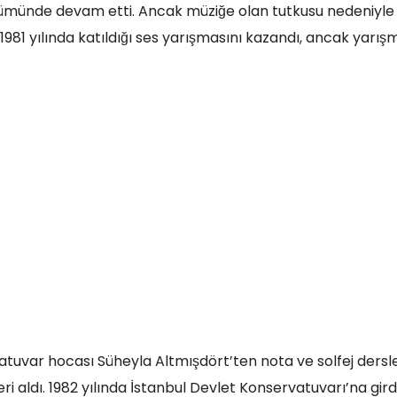
bölümünde devam etti. Ancak müziğe olan tutkusu nedeniyle
81 yılında katıldığı ses yarışmasını kazandı, ancak yarış
vatuvar hocası Süheyla Altmışdört’ten nota ve solfej dersle
i aldı. 1982 yılında İstanbul Devlet Konservatuvarı’na girdi