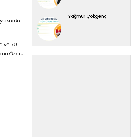
Yağmur Çokgenç
ya sürdü.
da ve 70
elma Özen,