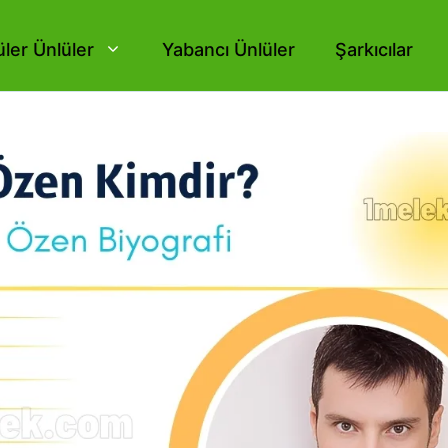
ler Ünlüler
Yabancı Ünlüler
Şarkıcılar