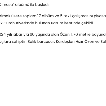
Olmasa” albümü ile başladı.
olmak üzere toplam 17 albüm ve 5 tekli çalışmasını piyasa
 Özerk Cumhuriyeti’nde bulunan Batum kentinde çekildi.
2024 yılı itibarıyla 60 yaşında olan Özen, 1.76 metre boyun
açlara sahiptir. Balık burcudur. Kardeşleri Hızır Özen ve S