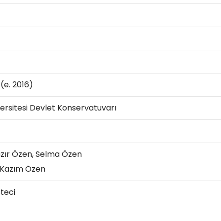
(e. 2016)
versitesi Devlet Konservatuvarı
Hızır Özen, Selma Özen
: Kazım Özen
steci