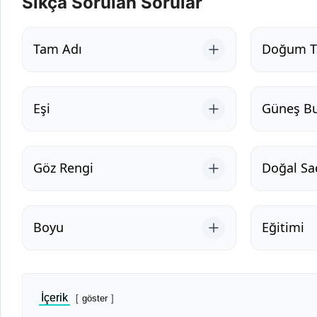
Sıkça Sorulan Sorular
Tam Adı
Doğum Ta
Eşi
Güneş B
Göz Rengi
Doğal Sa
Boyu
Eğitimi
İçerik
göster