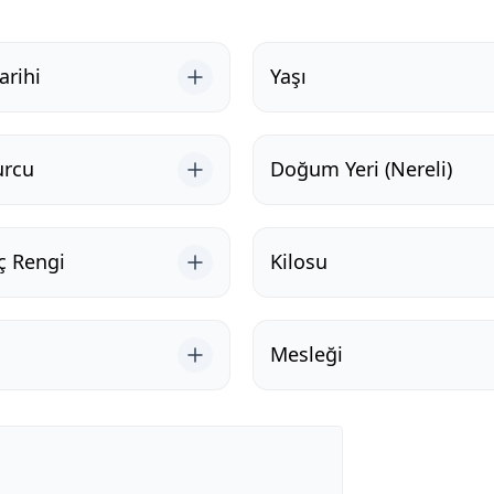
rihi
Yaşı
urcu
Doğum Yeri (Nereli)
ç Rengi
Kilosu
Mesleği