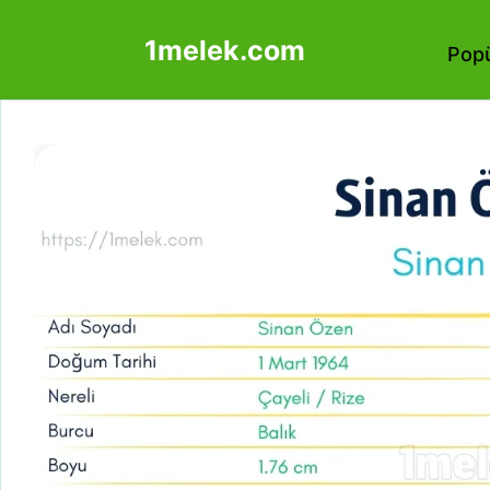
İçeriğe
1melek.com
atla
Popü