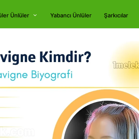
ler Ünlüler
Yabancı Ünlüler
Şarkıcılar