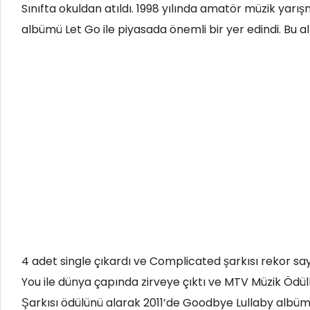
Sınıfta okuldan atıldı. 1998 yılında amatör müzik yarış
albümü Let Go ile piyasada önemli bir yer edindi. Bu 
4 adet single çıkardı ve Complicated şarkısı rekor sayı
You ile dünya çapında zirveye çıktı ve MTV Müzik Ödülle
Şarkısı ödülünü alarak 2011’de Goodbye Lullaby albümü