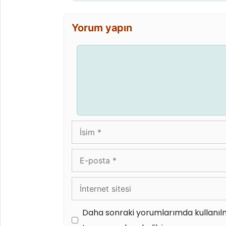
Yorum yapın
Yorum
İsim
E-
posta
İnternet
sitesi
Daha sonraki yorumlarımda kullanılm