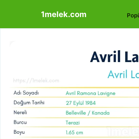
İçeriğe
1melek.com
atla
Popü