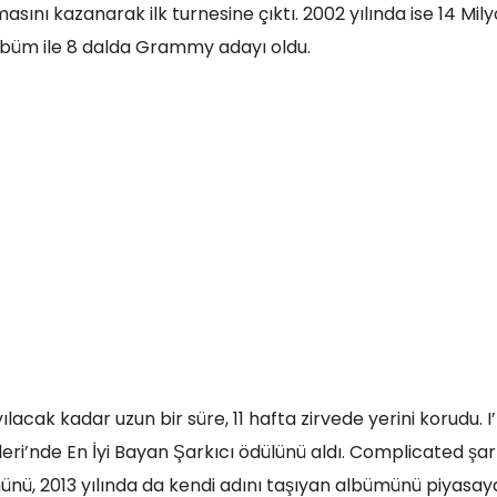
masını kazanarak ilk turnesine çıktı. 2002 yılında ise 14 Mil
albüm ile 8 dalda Grammy adayı oldu.
lacak kadar uzun bir süre, 11 hafta zirvede yerini korudu. 
ri’nde En İyi Bayan Şarkıcı ödülünü aldı. Complicated şarkıs
nü, 2013 yılında da kendi adını taşıyan albümünü piyasaya