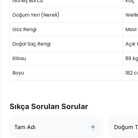
Güneş Burcu
Koç
Doğum Yeri (Nereli)
Welli
Göz Rengi
Mavi
Doğal Saç Rengi
Açık
Kilosu
89 k
Boyu
182 
Sıkça Sorulan Sorular
Tam Adı
Doğum Ta