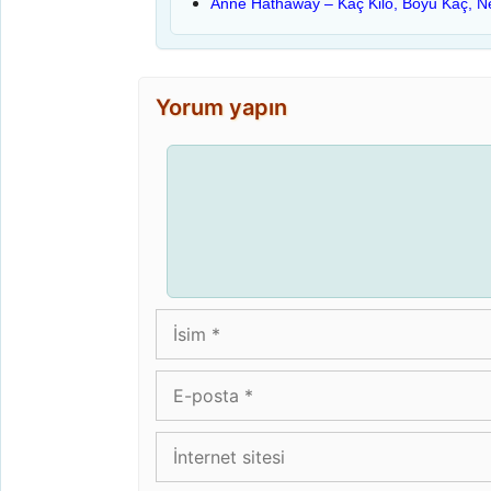
Anne Hathaway – Kaç Kilo, Boyu Kaç, Ner
Yorum yapın
Yorum
İsim
E-
posta
İnternet
sitesi