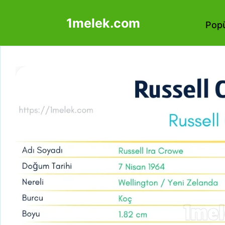
İçeriğe
1melek.com
atla
Popü