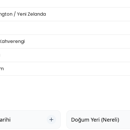
ngton / Yeni Zelanda
 Kahverengi
g
cm
rihi
Doğum Yeri (Nereli)