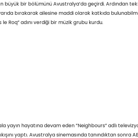
un büyük bir bölümünü Avustralya’da geçirdi. Ardından tek
 yarıda bırakarak ailesine maddi olarak katkıda bulunabilm
 le Roq” adını verdiği bir müzik grubu kurdu.
a yayın hayatına devam eden ”Neighbours” adlı televizyon
çıkışını yaptı. Avustralya sinemasında tanındıktan sonra A