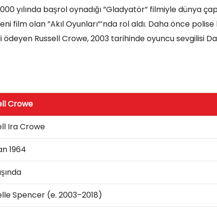
 2000 yılında başrol oynadığı ”Gladyatör” filmiyle dünya ça
eni film olan ”Akıl Oyunları”’nda rol aldı. Daha önce polis
 ödeyen Russell Crowe, 2003 tarihinde oyuncu sevgilisi Da
ell Crowe
ll Ira Crowe
an 1964
aşında
lle Spencer (e. 2003–2018)