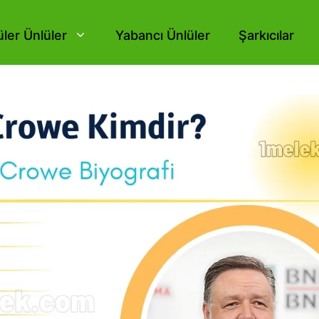
ler Ünlüler
Yabancı Ünlüler
Şarkıcılar