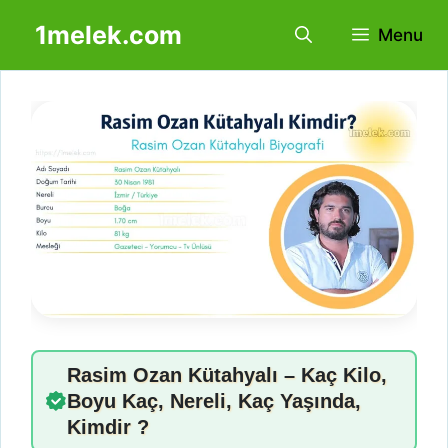
İçeriğe
1melek.com
Menu
atla
Rasim Ozan Kütahyalı – Kaç Kilo,
Boyu Kaç, Nereli, Kaç Yaşında,
Kimdir ?