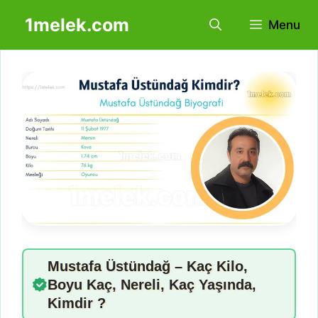
İçeriğe
1melek.com
Menu
atla
Mustafa Üstündağ – Kaç Kilo,
Boyu Kaç, Nereli, Kaç Yaşında,
Kimdir ?