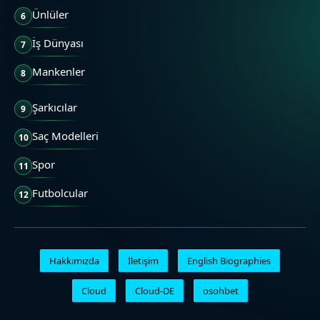
Ünlüler
6
İş Dünyası
7
Mankenler
8
Şarkıcılar
9
Saç Modelleri
10
Spor
11
Futbolcular
12
Hakkımızda
İletişim
English Biographies
Cloud
Cloud-DE
osohbet