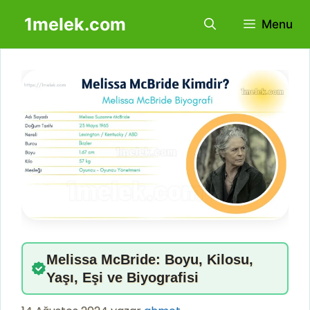
İçeriğe
1melek.com
Menu
atla
Melissa McBride: Boyu, Kilosu,
Yaşı, Eşi ve Biyografisi