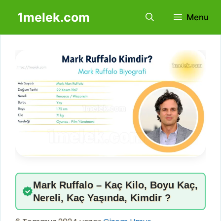
İçeriğe
1melek.com
Menu
atla
Mark Ruffalo – Kaç Kilo, Boyu Kaç,
Nereli, Kaç Yaşında, Kimdir ?