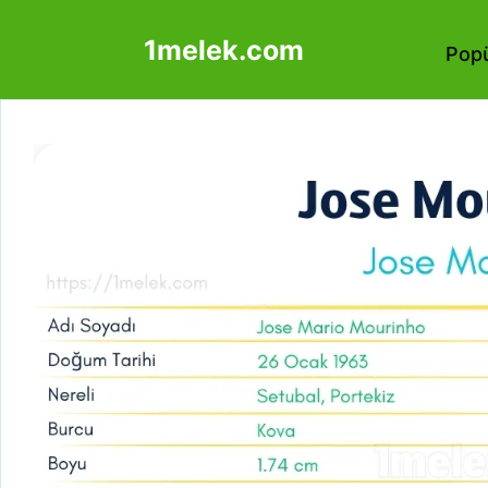
İçeriğe
1melek.com
atla
Popü