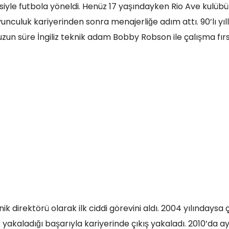
isiyle futbola yöneldi. Henüz 17 yaşındayken Rio Ave kulüb
unculuk kariyerinden sonra menajerliğe adım attı. 90’lı yıl
zun süre İngiliz teknik adam Bobby Robson ile çalışma fırs
ik direktörü olarak ilk ciddi görevini aldı. 2004 yılındaysa ç
akaladığı başarıyla kariyerinde çıkış yakaladı. 2010’da ay