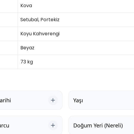
Kova
Setubal, Portekiz
Koyu Kahverengi
Beyaz
73 kg
rihi
Yaşı
urcu
Doğum Yeri (Nereli)