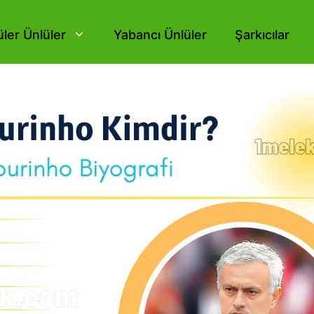
ler Ünlüler
Yabancı Ünlüler
Şarkıcılar