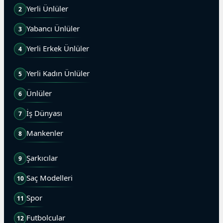
Yerli Ünlüler
2
Yabancı Ünlüler
3
Yerli Erkek Ünlüler
4
Yerli Kadın Ünlüler
5
Ünlüler
6
İş Dünyası
7
Mankenler
8
Şarkıcılar
9
Saç Modelleri
10
Spor
11
Futbolcular
12