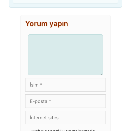
Yorum yapın
Yorum
İsim
E-
posta
İnternet
sitesi