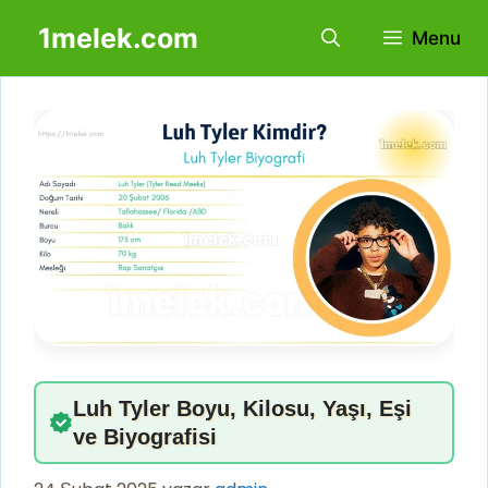
İçeriğe
1melek.com
Menu
atla
Luh Tyler Boyu, Kilosu, Yaşı, Eşi
ve Biyografisi