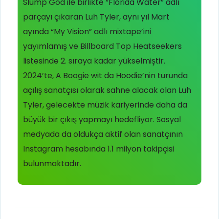
Slump God ile birlikte “Florida Water” adlı
parçayı çıkaran Luh Tyler, aynı yıl Mart
ayında “My Vision” adlı mixtape’ini
yayımlamış ve Billboard Top Heatseekers
listesinde 2. sıraya kadar yükselmiştir.
2024’te, A Boogie wit da Hoodie’nin turunda
açılış sanatçısı olarak sahne alacak olan Luh
Tyler, gelecekte müzik kariyerinde daha da
büyük bir çıkış yapmayı hedefliyor. Sosyal
medyada da oldukça aktif olan sanatçının
Instagram hesabında 1.1 milyon takipçisi
bulunmaktadır.