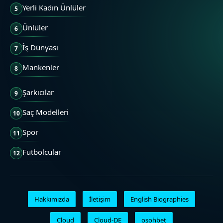
Yerli Kadın Ünlüler
5
Ünlüler
6
İş Dünyası
7
Mankenler
8
Şarkıcılar
9
Saç Modelleri
10
Spor
11
Futbolcular
12
Hakkımızda
İletişim
English Biographies
Cloud
Cloud-DE
osohbet