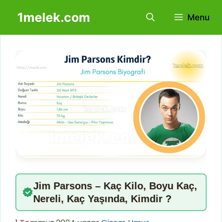
İçeriğe
1melek.com
Menu
atla
Jim Parsons – Kaç Kilo, Boyu Kaç,
Nereli, Kaç Yaşında, Kimdir ?