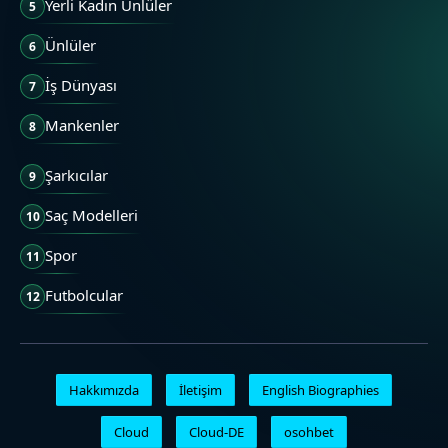
Yerli Kadın Ünlüler
5
Ünlüler
6
İş Dünyası
7
Mankenler
8
Şarkıcılar
9
Saç Modelleri
10
Spor
11
Futbolcular
12
Hakkımızda
İletişim
English Biographies
Cloud
Cloud-DE
osohbet