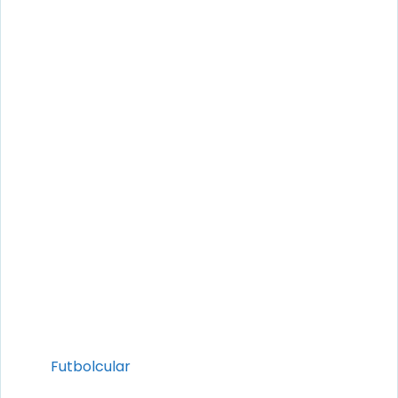
Kategoriler
Futbolcular