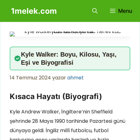
İçeriğe
1melek.com
Menu
atla
Kyle Walker: Boyu, Kilosu, Yaşı,
Eşi ve Biyografisi
14 Temmuz 2024
yazar
ahmet
Kısaca Hayatı (Biyografi)
Kyle Andrew Walker, İngiltere’nin Sheffield
şehrinde 28 Mayıs 1990 tarihinde Pazartesi günü
dünyaya geldi. İngiliz millî futbolcu, futbol
kariyerine genç yaşlarda başladı ve hızla