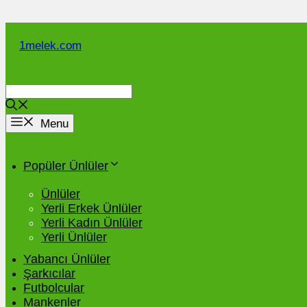
İçeriğe
atla
1melek.com
Menu
Popüler Ünlüler
Ünlüler
Yerli Erkek Ünlüler
Yerli Kadın Ünlüler
Yerli Ünlüler
Yabancı Ünlüler
Şarkıcılar
Futbolcular
Mankenler