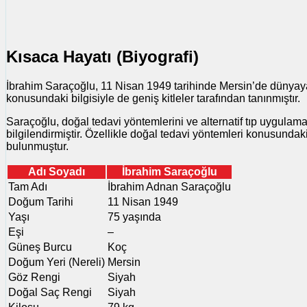
Kısaca Hayatı (Biyografi)
İbrahim Saraçoğlu, 11 Nisan 1949 tarihinde Mersin’de dünyaya g
konusundaki bilgisiyle de geniş kitleler tarafından tanınmıştır.
Saraçoğlu, doğal tedavi yöntemlerini ve alternatif tıp uygulam
bilgilendirmiştir. Özellikle doğal tedavi yöntemleri konusundak
bulunmuştur.
Adı Soyadı
İbrahim Saraçoğlu
Tam Adı
İbrahim Adnan Saraçoğlu
Doğum Tarihi
11 Nisan 1949
Yaşı
75 yaşında
Eşi
–
Güneş Burcu
Koç
Doğum Yeri (Nereli)
Mersin
Göz Rengi
Siyah
Doğal Saç Rengi
Siyah