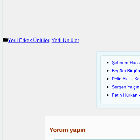
Kategoriler
Yerli Erkek Ünlüler
,
Yerli Ünlüler
Şebnem Hassan
Begüm Birgöre
Pelin Akil – K
Sergen Yalçın 
Fatih Hürkan –
Yorum yapın