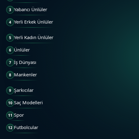
Yabancı Ünlüler
3
Yerli Erkek Ünlüler
4
Yerli Kadın Ünlüler
5
Ünlüler
6
İş Dünyası
7
Mankenler
8
Şarkıcılar
9
Saç Modelleri
10
Spor
11
Futbolcular
12