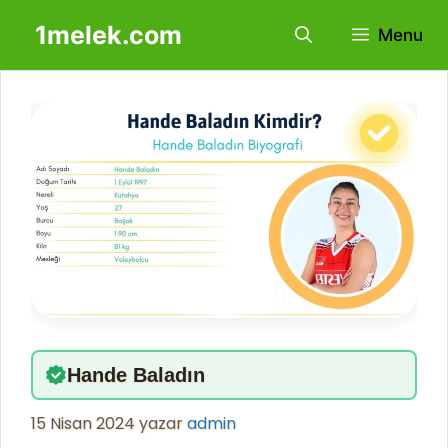
İçeriğe
1melek.com
Menu
atla
Hande Baladın
15 Nisan 2024
yazar
admin