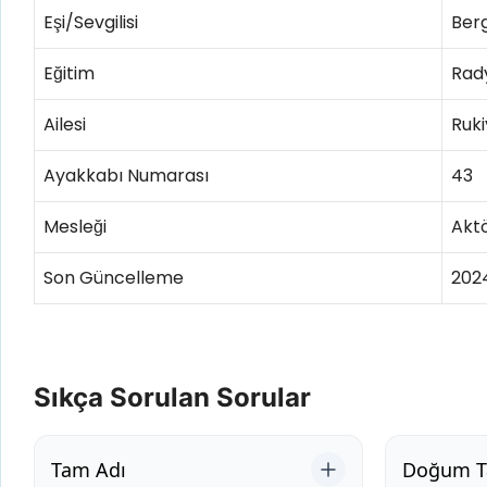
Eşi/Sevgilisi
Berg
Eğitim
Rady
Ailesi
Ruk
Ayakkabı Numarası
43
Mesleği
Akt
Son Güncelleme
202
Sıkça Sorulan Sorular
Tam Adı
Doğum Ta