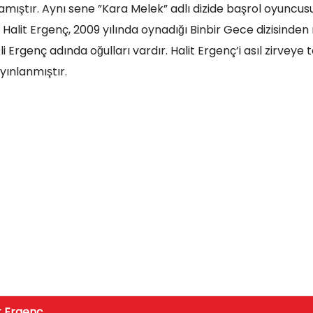
namıştır. Aynı sene ”Kara Melek” adlı dizide başrol oyuncus
alit Ergenç, 2009 yılında oynadığı Binbir Gece dizisinden 
i Ergenç adında oğulları vardır. Halit Ergenç’i asıl zirveye 
ayınlanmıştır.
t Ergenç