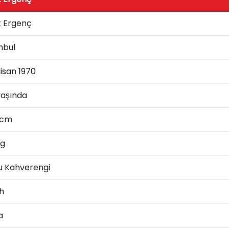
t Ergenç
nbul
isan 1970
yaşında
 cm
kg
u Kahverengi
h
a