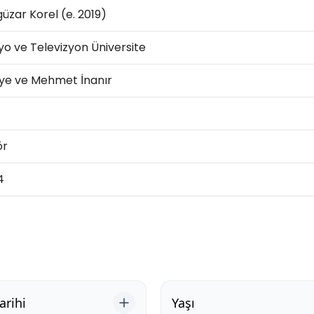
üzar Korel (e. 2019)
o ve Televizyon Üniversite
iye ve Mehmet İnanır
ör
4
rihi
Yaşı