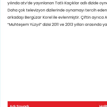
yılında atv’de yayınlanan Tatlı Kaçıklar adlı dizide oy
Daha çok televizyon dizilerinde oynamayı tercih eden H
arkadaşı Bergüzar Korel ile evlenmiştir. Çiftin ayrıca Al
”Muhteşem Yüzyıl” dizisi 2011 ve 2013 yılları arasında y
Adı Soyadı
Hali