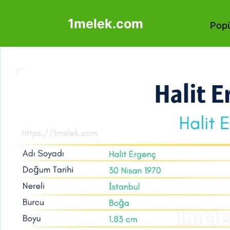
İçeriğe
1melek.com
atla
Popü