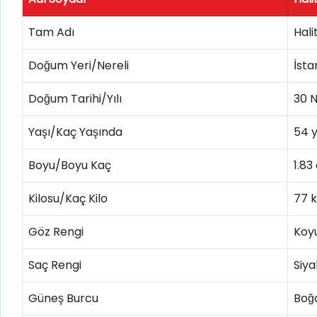
Tam Adı
Hali
Doğum Yeri/Nereli
İsta
Doğum Tarihi/Yılı
30 N
Yaşı/Kaç Yaşında
54 
Boyu/Boyu Kaç
1.83
Kilosu/Kaç Kilo
77 
Göz Rengi
Koy
Saç Rengi
Siya
Güneş Burcu
Boğ