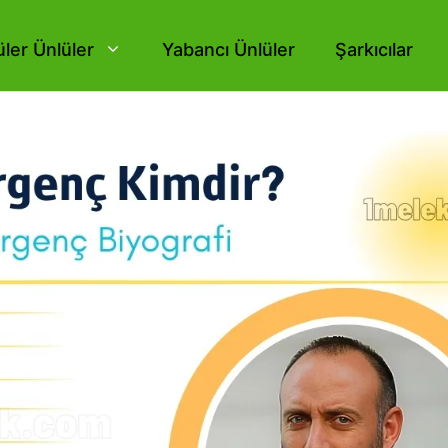
ler Ünlüler
Yabancı Ünlüler
Şarkıcılar