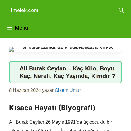
İçeriğe
1melek.com
atla
Menu
Ali Burak Ceylan – Kaç Kilo, Boyu
Kaç, Nereli, Kaç Yaşında, Kimdir ?
8 Haziran 2024
yazar
Gizem Umur
Kısaca Hayatı (Biyografi)
Ali Burak Ceylan 26 Mayıs 1991’de üç çocuklu bir
ailenin en küçüğü olarak İstanbul’da doğdu. Lise