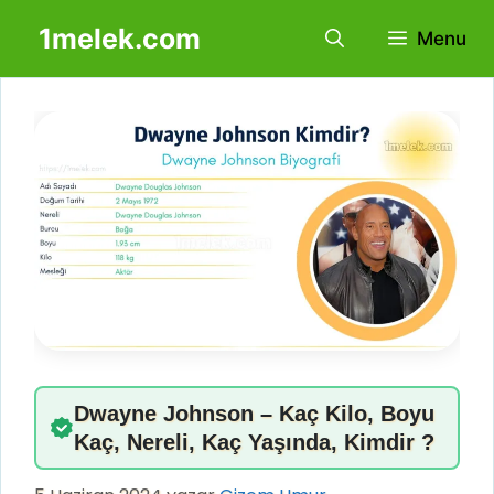
İçeriğe
1melek.com
Menu
atla
Dwayne Johnson – Kaç Kilo, Boyu
Kaç, Nereli, Kaç Yaşında, Kimdir ?