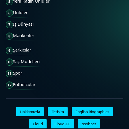
Yerli Kadın Ünlüler
5
Ünlüler
6
İş Dünyası
7
Mankenler
8
Şarkıcılar
9
Saç Modelleri
10
Spor
11
Futbolcular
12
Hakkımızda
İletişim
English Biographies
Cloud
Cloud-DE
osohbet