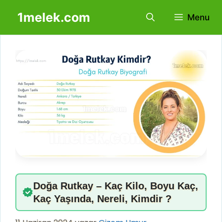
İçeriğe
1melek.com
Menu
atla
Doğa Rutkay – Kaç Kilo, Boyu Kaç,
Kaç Yaşında, Nereli, Kimdir ?