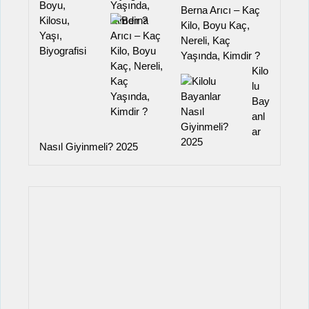
Berna Arıcı – Kaç
Kilo, Boyu Kaç,
Nereli, Kaç
Yaşında, Kimdir ?
Kilo
lu
Bay
anl
ar
Nasıl Giyinmeli? 2025