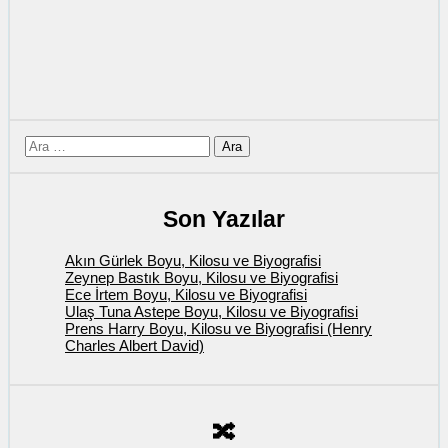
için
ara
Son Yazılar
Akın Gürlek Boyu, Kilosu ve Biyografisi
Zeynep Bastık Boyu, Kilosu ve Biyografisi
Ece İrtem Boyu, Kilosu ve Biyografisi
Ulaş Tuna Astepe Boyu, Kilosu ve Biyografisi
Prens Harry Boyu, Kilosu ve Biyografisi (Henry
Charles Albert David)
🔀