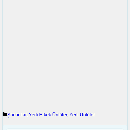
Kategoriler
Şarkıcılar
,
Yerli Erkek Ünlüler
,
Yerli Ünlüler