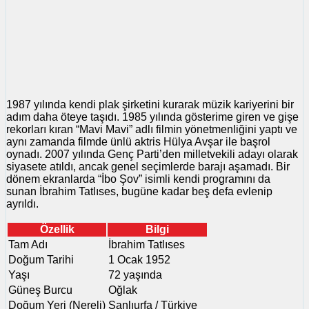
1987 yılında kendi plak şirketini kurarak müzik kariyerini bir
adım daha öteye taşıdı. 1985 yılında gösterime giren ve gişe
rekorları kıran “Mavi Mavi” adlı filmin yönetmenliğini yaptı ve
aynı zamanda filmde ünlü aktris Hülya Avşar ile başrol
oynadı. 2007 yılında Genç Parti’den milletvekili adayı olarak
siyasete atıldı, ancak genel seçimlerde barajı aşamadı. Bir
dönem ekranlarda “İbo Şov” isimli kendi programını da
sunan İbrahim Tatlıses, bugüne kadar beş defa evlenip
ayrıldı.
Özellik
Bilgi
Tam Adı
İbrahim Tatlıses
Doğum Tarihi
1 Ocak 1952
Yaşı
72 yaşında
Güneş Burcu
Oğlak
Doğum Yeri (Nereli)
Şanlıurfa / Türkiye