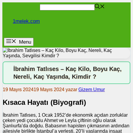
İçeriğe
atla
1melek.com
Menu
İbrahim Tatlıses – Kaç Kilo, Boyu Kaç,
Nereli, Kaç Yaşında, Kimdir ?
19 Mayıs 2024
19 Mayıs 2024
yazar
Gizem Umur
Kısaca Hayatı (Biyografi)
İbrahim Tatlıses, 1 Ocak 1952’de ekonomik açıdan zorluklar
çeken yedi çocuklu Ahmet ve Leyla çiftinin oğlu olarak
Şanlıurfa’da doğdu. Babasının hapisten çıkmasının ardından
ailesiyle birlikte İstanbul’a yerleşti. 20’li yaşlarında inşaat