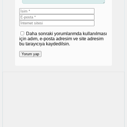
İsim
E-
posta
İnternet
sitesi
Daha sonraki yorumlarımda kullanılması
için adım, e-posta adresim ve site adresim
bu tarayıcıya kaydedilsin.