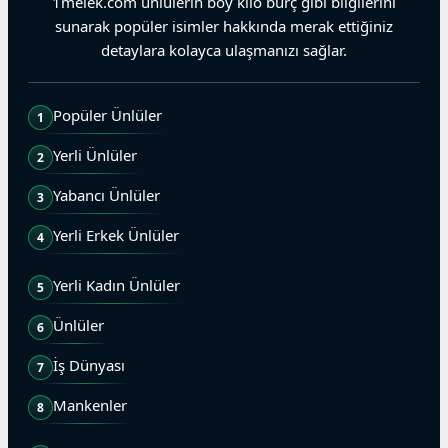
1melek.com ünlülerin boy kilo burç gibi bilgilerini
sunarak popüler isimler hakkında merak ettiğiniz
detaylara kolayca ulaşmanızı sağlar.
Popüler Ünlüler
1
Yerli Ünlüler
2
Yabancı Ünlüler
3
Yerli Erkek Ünlüler
4
Yerli Kadın Ünlüler
5
Ünlüler
6
İş Dünyası
7
Mankenler
8