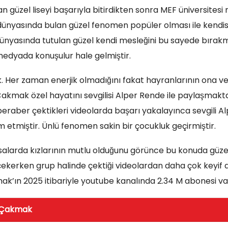
lan güzel liseyi başarıyla bitirdikten sonra MEF üniversitesi
yasında bulan güzel fenomen popüler olması ile kendisi il
ünyasında tutulan güzel kendi mesleğini bu sayede bırakmı
medyada konuşulur hale gelmiştir.
. Her zaman enerjik olmadığını fakat hayranlarının ona ve
. Çakmak özel hayatını sevgilisi Alper Rende ile paylaşmakt
ili beraber çektikleri videolarda başarı yakalayınca sevgili 
 etmiştir. Ünlü fenomen sakin bir çocukluk geçirmiştir.
asalarda kızlarının mutlu olduğunu görünce bu konuda güze
erken grup halinde çektiği videolardan daha çok keyif ald
ak’ın 2025 itibariyle youtube kanalında 2.34 M abonesi var
 Çakmak