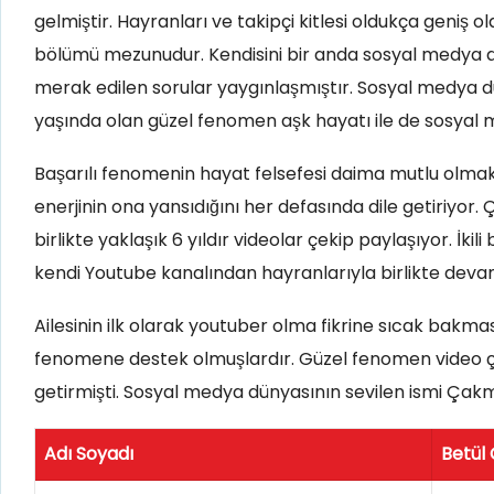
gelmiştir. Hayranları ve takipçi kitlesi oldukça geniş o
bölümü mezunudur. Kendisini bir anda sosyal medya dün
merak edilen sorular yaygınlaşmıştır. Sosyal medya d
yaşında olan güzel fenomen aşk hayatı ile de sosyal 
Başarılı fenomenin hayat felsefesi daima mutlu olmak
enerjinin ona yansıdığını her defasında dile getiriyor
birlikte yaklaşık 6 yıldır videolar çekip paylaşıyor. İk
kendi Youtube kanalından hayranlarıyla birlikte devam
Ailesinin ilk olarak youtuber olma fikrine sıcak bakm
fenomene destek olmuşlardır. Güzel fenomen video çek
getirmişti. Sosyal medya dünyasının sevilen ismi Çakm
Adı Soyadı
Betül