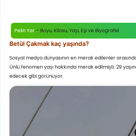
Pelin Yar
– Boyu, Kilosu, Yaşı, Eşi ve Biyografisi
Betül Çakmak kaç yaşında?
Sosyal medya dünyasının en merak edilenler arasında 
Ünlü fenomen yaşı hakkında merak edilmişti. 29 yaşınd
edecek gibi görünüyor.