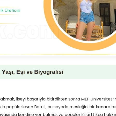
Yaşı, Eşi ve Biyografisi
Çakmak, liseyi başarıyla bitirdikten sonra MEF Üniversitesi
la popülerleşen Betül , bu sayede mesleğini bir kenara bı
yasında kendine yer bulmuş ve popülerliği arttıkça hakk