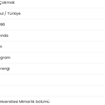
 Çakmak
ul / Türkiye
1996
şında
cm
logram
rengi
niversitesi Mimarlık bölümü