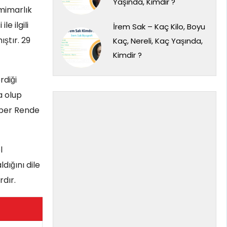
Yaşında, Kimdir ?
 mimarlık
e ilgili
İrem Sak – Kaç Kilo, Boyu
ştır. 29
Kaç, Nereli, Kaç Yaşında,
Kimdir ?
rdiği
a olup
Alper Rende
l
ığını dile
dır.