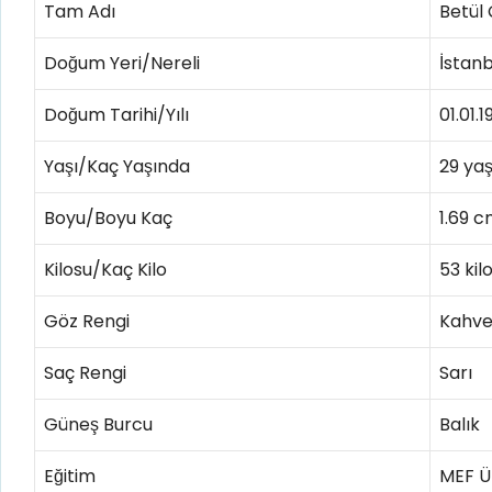
Tam Adı
Betül
Doğum Yeri/Nereli
İstanb
Doğum Tarihi/Yılı
01.01.
Yaşı/Kaç Yaşında
29 ya
Boyu/Boyu Kaç
1.69 
Kilosu/Kaç Kilo
53 ki
Göz Rengi
Kahve
Saç Rengi
Sarı
Güneş Burcu
Balık
Eğitim
MEF Ü