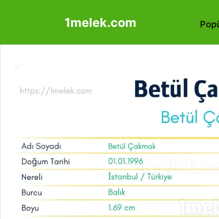
İçeriğe
1melek.com
atla
Popü