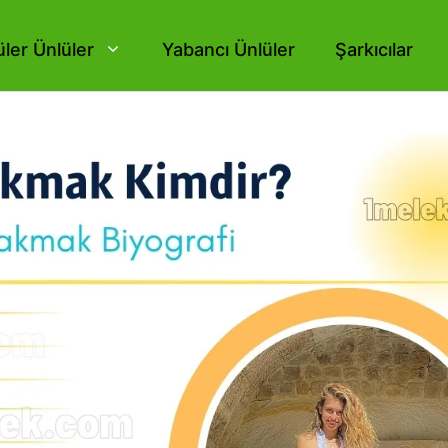
ler Ünlüler
Yabancı Ünlüler
Şarkıcılar