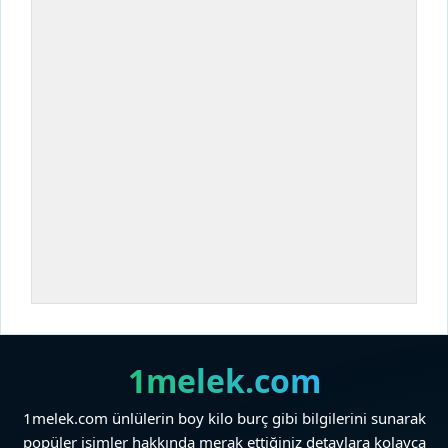
1melek.com
1melek.com ünlülerin boy kilo burç gibi bilgilerini sunarak
popüler isimler hakkında merak ettiğiniz detaylara kolayca