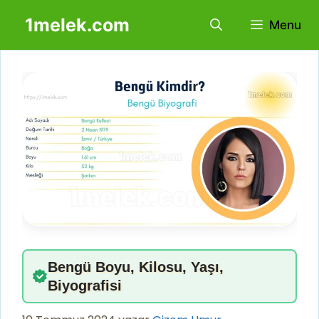
İçeriğe
1melek.com
Menu
atla
Bengü Boyu, Kilosu, Yaşı,
Biyografisi