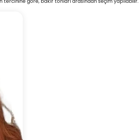
n tercihine göre, bakır tonları arasından seçim yapılabilir.