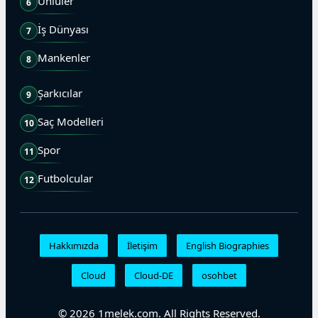
Ünlüler
6
İş Dünyası
7
Mankenler
8
Şarkıcılar
9
Saç Modelleri
10
Spor
11
Futbolcular
12
Hakkımızda
İletişim
English Biographies
Cloud
Cloud-DE
osohbet
© 2026 1melek.com. All Rights Reserved.