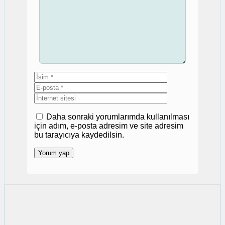
İsim
E-
posta
İnternet
sitesi
Daha sonraki yorumlarımda kullanılması
için adım, e-posta adresim ve site adresim
bu tarayıcıya kaydedilsin.