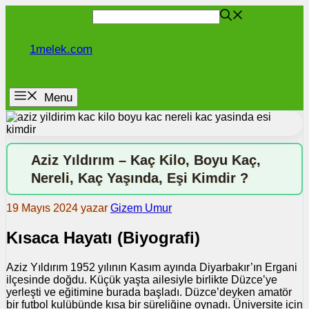
İçeriğe
atla
1melek.com
Menu
Aziz Yıldırım – Kaç Kilo, Boyu Kaç,
Nereli, Kaç Yaşında, Eşi Kimdir ?
19 Mayıs 2024
yazar
Gizem Umur
Kısaca Hayatı (Biyografi)
Aziz Yıldırım 1952 yılının Kasım ayında Diyarbakır’ın Ergani
ilçesinde doğdu. Küçük yaşta ailesiyle birlikte Düzce’ye
yerleşti ve eğitimine burada başladı. Düzce’deyken amatör
bir futbol kulübünde kısa bir süreliğine oynadı. Üniversite için