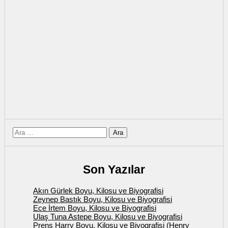
için
ara
Son Yazılar
Akın Gürlek Boyu, Kilosu ve Biyografisi
Zeynep Bastık Boyu, Kilosu ve Biyografisi
Ece İrtem Boyu, Kilosu ve Biyografisi
Ulaş Tuna Astepe Boyu, Kilosu ve Biyografisi
Prens Harry Boyu, Kilosu ve Biyografisi (Henry