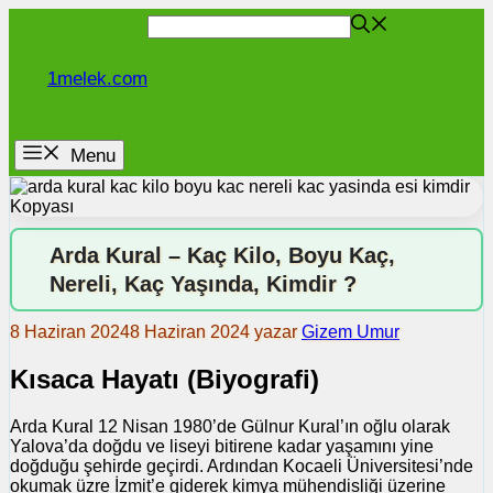
İçeriğe
atla
1melek.com
Menu
Arda Kural – Kaç Kilo, Boyu Kaç,
Nereli, Kaç Yaşında, Kimdir ?
8 Haziran 2024
8 Haziran 2024
yazar
Gizem Umur
Kısaca Hayatı (Biyografi)
Arda Kural 12 Nisan 1980’de Gülnur Kural’ın oğlu olarak
Yalova’da doğdu ve liseyi bitirene kadar yaşamını yine
doğduğu şehirde geçirdi. Ardından Kocaeli Üniversitesi’nde
okumak üzre İzmit’e giderek kimya mühendisliği üzerine