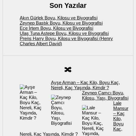
Son Yazılar
Akın Gürlek Boyu, Kilosu ve Biyografisi
Zeynep Bastık Boyu, Kilosu ve Biyografisi
Ece İrtem Boyu, Kilosu ve Biyografisi
Ulaş Tuna Astepe Boyu, Kilosu ve Biyografisi
Prens Harry Boyu, Kilosu ve Biyografisi (Henry
Charles Albert David)
🔀
Ayşe Arman – Kaç Kilo, Boyu Kaç,
Nereli, Kaç Yaşında, Kimdir ?
Zeynep Çamcı Boyu,
Kilosu, Yaşı, Biyografisi
Lale
Mansur
– Kaç
Kilo,
Boyu
Kaç,
Nereli, Kaç Yaşında, Kimdir ?