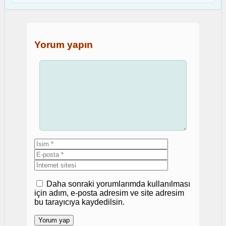
Yorum yapın
Yorum
İsim
E-
posta
İnternet
sitesi
Daha sonraki yorumlarımda kullanılması
için adım, e-posta adresim ve site adresim
bu tarayıcıya kaydedilsin.